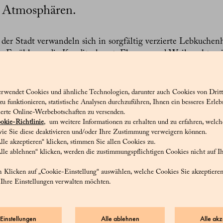
n Atmosphären.
der Stadt verwandeln sich in sorgfältig verzierte Lebkuche
le Erzählung, die Konditorkunst, Eleganz und Weihnachtsgei
ärchen werden die Lebkuchenmännchen lebendig und heiße
erwelt willkommen, in der die Schönheit des Details der Tra
erwendet Cookies und ähnliche Technologien, darunter auch Cookies von Dritt
hlen Mailand über seine beliebtesten Symbole: Säulengäng
 funktionieren, statistische Analysen durchzuführen, Ihnen ein besseres Erleb
yal Icing, winzige Spitzen und kleine Türen, die zum Eintret
ierte Online-Werbebotschaften zu versenden.
gante mailändische Blickwinkel erinnern. Jedes Element ist d
okie-Richtlinie
, um weitere Informationen zu erhalten und zu erfahren, welc
ie Sie diese deaktivieren und/oder Ihre Zustimmung verweigern können.
und vor allem eine warme, einladende, von Magie durchdrun
lle akzeptieren“ klicken, stimmen Sie allen Cookies zu.
lle ablehnen“ klicken, werden die zustimmungspflichtigen Cookies nicht auf 
d nimmt die Festtagskollektion Gestalt an – mit Kreationen
 Klicken auf „Cookie-Einstellung“ auswählen, welche Cookies Sie akzeptiere
klassische Panettone und Pandoro, besondere Panettoni,
 Ihre Einstellungen verwalten möchten.
mische Panettoni, dekorierte Panettoni, kleine Nugat-Happe
 Gianduiotti und kleine „Architekturen“ aus Mürbeteig. Da
angsame Gärzeiten, duftende kandierte Schalen und handgez
Einstellungen
Alle ablehnen
Alle akz