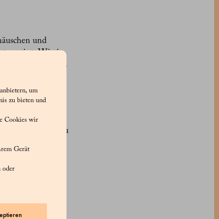
nhäuschen und
st vereint. Wie in
n die Besucher in
dition begegnet.
anbietern, um
e und Gewölbe, neu
nis zu bieten und
en einladen,
arauf ausgelegt,
he Cookies wir
gene Atmosphäre zu
Ihrem Gerät
 aus
n oder
n,
s Handwerk steht
ogene
eptieren