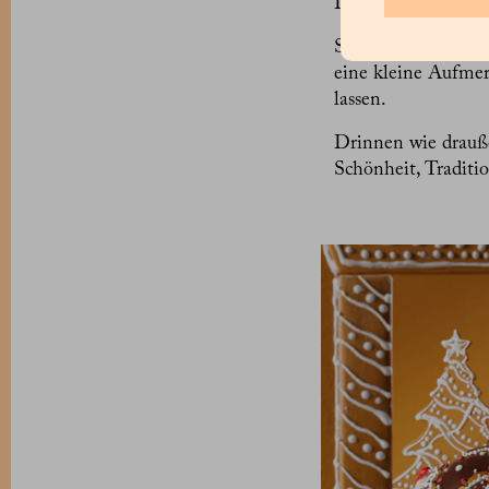
Dekorationen im D
So werden die Schau
eine kleine Aufme
lassen.
Drinnen wie drauße
Schönheit, Traditi