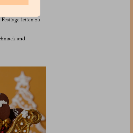
s zu verlieren,
esttage leiten zu
schmack und