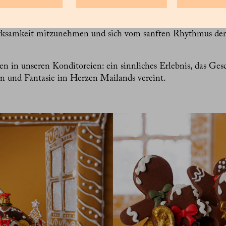
ialog mit Bändern und edlen Verpackungen.
fenster zur Einladung, das Tempo zu drosseln, sich in Detail
rksamkeit mitzunehmen und sich vom sanften Rhythmus der F
n in unseren Konditoreien: ein sinnliches Erlebnis, das Ge
on und Fantasie im Herzen Mailands vereint.