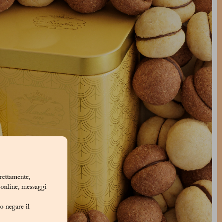
rrettamente,
i online, messaggi
/o negare il