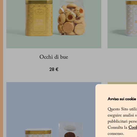
Occhi di bue
28 €
Avviso sui cookie
Questo Sito utili
eseguire analisi 
pubblicitari pers
Consulta la
Cook
consenso.