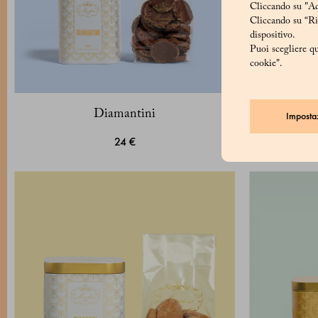
Cliccando su "Acc
Cliccando su “Rif
dispositivo.
Puoi scegliere qu
cookie".
Diamantini
Imposta
24 €