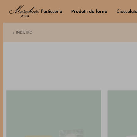
pasticceria
prodotti da forno
cioccolat
INDIETRO