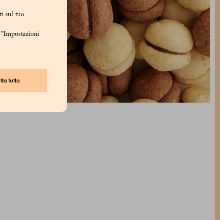
i sul tuo
u "Impostazioni
ta tutto