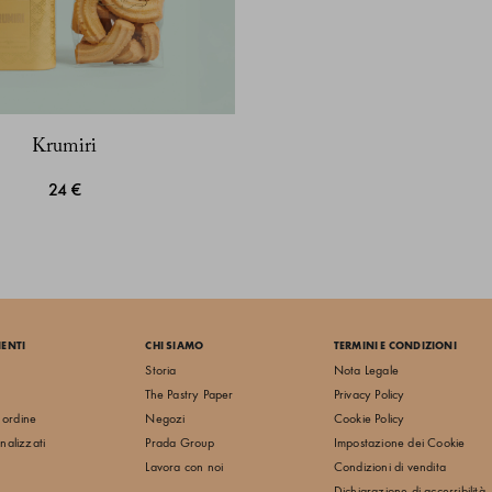
Krumiri
24 €
IENTI
CHI SIAMO
TERMINI E CONDIZIONI
Storia
Nota Legale
The Pastry Paper
Privacy Policy
o ordine
Negozi
Cookie Policy
nalizzati
Prada Group
Impostazione dei Cookie
Lavora con noi
Condizioni di vendita
Dichiarazione di accessibilità