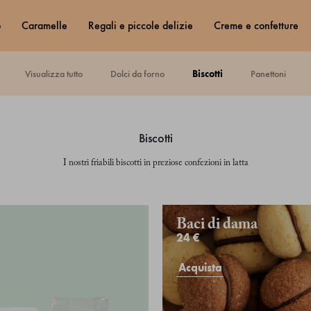
o
caramelle
regali e piccole delizie
creme e confetture
visualizza tutto
dolci da forno
biscotti
panettoni
biscotti
I nostri friabili biscotti in preziose confezioni in latta
Baci di dama
24 €
Acquista