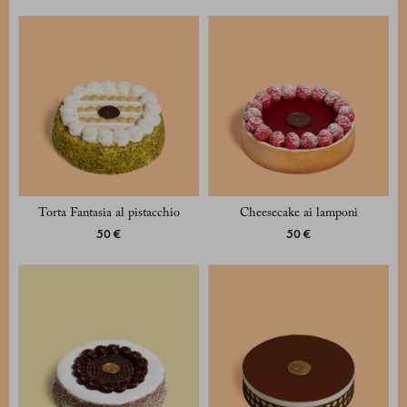
Torta Fantasia al pistacchio
Cheesecake ai lamponi
50 €
50 €