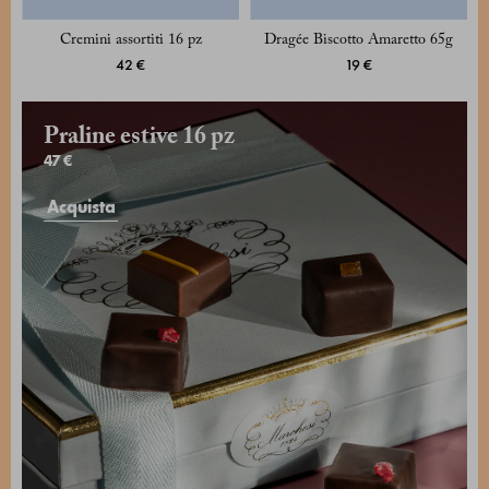
Cremini assortiti 16 pz
Dragée Biscotto Amaretto 65g
42 €
19 €
Praline estive 16 pz
47 €
Acquista