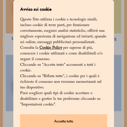
Avviso sui cookie
Questo Sito utilizza i cookie e tecnologie simili,
incluso cookie di terze parti, per funzionare
correttamente, eseguire analisi statistiche, offrirti una
migliore esperienza di navigazione ed inviarti, quando
Confetti Avola Bianco 125g
Confetti Avola Azzurro 135g
sei online, messaggi pubblicitari personalizzati.
15 €
15 €
Consulta la
Cookie Policy
per saperne di più,
conoscere i cookie utilizzati e come disabilitarli e/o
negare il consenso.
Cliccando su "Accetta tutto" acconsenti a tutti i
cookie.
Cliccando su “Rifiuta tutto”, i cookie per i quali è
richiesto il consenso non verranno memorizzati sul
tuo dispositivo.
Puoi scegliere quali tipi di cookie accettare o
disabilitare e gestire le tue preferenze cliccando su
"Impostazioni cookie".
Confetti alla frutta 120g
Latta delizie - Tenerezze
Accetta tutto
15 €
30 €