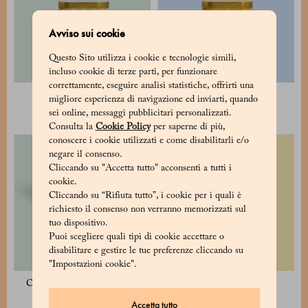
Avviso sui cookie
Questo Sito utilizza i cookie e tecnologie simili,
incluso cookie di terze parti, per funzionare
correttamente, eseguire analisi statistiche, offrirti una
Budino al cacao
Cioccolata in tazza
migliore esperienza di navigazione ed inviarti, quando
30 €
22 €
sei online, messaggi pubblicitari personalizzati.
Consulta la
Cookie Policy
per saperne di più,
conoscere i cookie utilizzati e come disabilitarli e/o
negare il consenso.
Cliccando su "Accetta tutto" acconsenti a tutti i
cookie.
Cliccando su “Rifiuta tutto”, i cookie per i quali è
richiesto il consenso non verranno memorizzati sul
tuo dispositivo.
Puoi scegliere quali tipi di cookie accettare o
disabilitare e gestire le tue preferenze cliccando su
"Impostazioni cookie".
Confezione assortita - 2 latte
Confezione 2 cubi 8x8
130 €
70 €
Accetta tutto