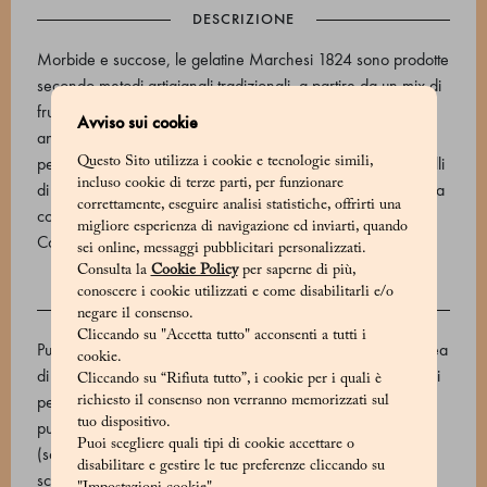
DESCRIZIONE
Morbide e succose, le gelatine Marchesi 1824 sono prodotte
secondo metodi artigianali tradizionali, a partire da un mix di
frutta fresca e oli essenziali. La selezione comprende i gusti
Avviso sui cookie
ananas, mandarino, limone, arancia, pompelmo, albicocca,
pera, lampone, mirtillo e ciliegia. Ricoperte da delicati cristalli
Questo Sito utilizza i cookie e tecnologie simili,
incluso cookie di terze parti, per funzionare
di zucchero che ne esaltano il sapore, sono racchiuse in una
correttamente, eseguire analisi statistiche, offrirti una
confezione da 16 pezzi, dal peso di 160 g.
migliore esperienza di navigazione ed inviarti, quando
Codice prodotto: 500612055_V
sei online, messaggi pubblicitari personalizzati.
Consulta la
Cookie Policy
per saperne di più,
conoscere i cookie utilizzati e come disabilitarli e/o
INGREDIENTI
negare il consenso.
Cliccando su "Accetta tutto" acconsenti a tutti i
Purea di ananas, purea di mandarino, purea di limone, purea
cookie.
di arancia, purea di pompelmo, purea di albicocca, purea di
Cliccando su “Rifiuta tutto”, i cookie per i quali è
pera, purea di lampone, purea di ciliegie, purea di mele,
richiesto il consenso non verranno memorizzati sul
tuo dispositivo.
purea di limone, lampone liofilizzato, scorzone d'arancia
Puoi scegliere quali tipi di cookie accettare o
(scorza d'arancia, sciroppo di glucosio-fruttosio, zucchero),
disabilitare e gestire le tue preferenze cliccando su
scorza di mandarino a filetti (scorza di mandarino, sciroppo