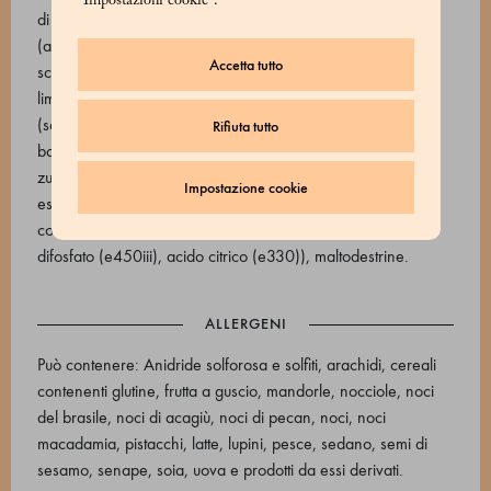
"Impostazioni cookie".
di glucosio e fruttosio, zucchero), amarene semicandite
(amarene, sciroppo di glucosio, zucchero), zucchero,
Accetta tutto
sciroppo di glucosio, scorza di limone candito (scorza di
limone, sciroppo di glucosio-fruttosio, zucchero), vaniglia
(sciroppo di zucchero di canna, concentrato di vaniglia,
Rifiuta tutto
baccelli di vaniglia in polvere, semi di vaniglia esausti,
zucchero di canna), olio essenziale di arancia, olio
Impostazione cookie
essenziale di limone, acqua, pectina (e440i, saccarosio,
correttori di acidità: citrato tripotassico (e332ii), tetrasodio
difosfato (e450iii), acido citrico (e330)), maltodestrine.
ALLERGENI
Può contenere: Anidride solforosa e solfiti, arachidi, cereali
contenenti glutine, frutta a guscio, mandorle, nocciole, noci
del brasile, noci di acagiù, noci di pecan, noci, noci
macadamia, pistacchi, latte, lupini, pesce, sedano, semi di
sesamo, senape, soia, uova e prodotti da essi derivati.