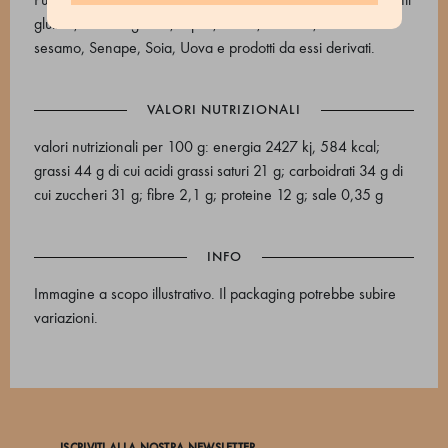
glutine, Frutta a guscio, Lupini, Pesce, Sedano, Semi di
sesamo, Senape, Soia, Uova e prodotti da essi derivati.
VALORI NUTRIZIONALI
valori nutrizionali per 100 g: energia 2427 kj, 584 kcal;
grassi 44 g di cui acidi grassi saturi 21 g; carboidrati 34 g di
cui zuccheri 31 g; fibre 2,1 g; proteine 12 g; sale 0,35 g
INFO
Immagine a scopo illustrativo. Il packaging potrebbe subire
variazioni.