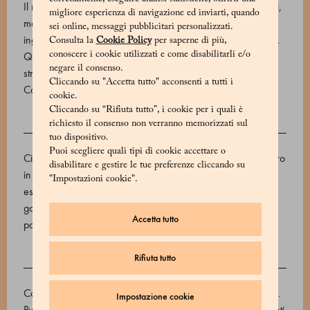
Il nome “dragée” può indicare un’enorme varietà di dolcetti,
migliore esperienza di navigazione ed inviarti, quando
ma tutte le dragée di Marchesi 1824 hanno in comune gli
sei online, messaggi pubblicitari personalizzati.
ingredienti di primissima qualità e il fatto di essere irresistibili.
Consulta la
Cookie Policy
per saperne di più,
conoscere i cookie utilizzati e come disabilitarli e/o
Questa varietà propone arachidi salate e ricoperte di uno
negare il consenso.
strato sottile di finissimo cioccolato al latte e caramello.
Cliccando su "Accetta tutto" acconsenti a tutti i
Codice prodotto: 570666116_V
cookie.
Cliccando su “Rifiuta tutto”, i cookie per i quali è
richiesto il consenso non verranno memorizzati sul
INGREDIENTI
tuo dispositivo.
Puoi scegliere quali tipi di cookie accettare o
Cioccolato al latte 46% (zucchero, burro di cacao, latte intero
disabilitare e gestire le tue preferenze cliccando su
in polvere, fave di cacao. emulsionante: lecitina di girasole,
"Impostazioni cookie".
estratto naturale di vaniglia), arachidi (24,6 %), acqua,
gomma arabica, sciroppo di glucosio, saccarosio, olio di
Accetta tutto
palma, acido citrico, olio di cocco, e904, sale.
Rifiuta tutto
ALLERGENI
Contiene allergeni: Arachidi, Latte e prodotti da essi derivati.
Impostazione cookie
Può contenere: Anidride solforosa e solfiti, Cereali contenenti