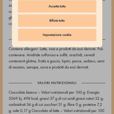
zucchero, burro di cacao, emulsionante: lecitine di soia).
Accetta tutto
caffè in polvere, acqua, gomma arabica, sciroppo di
glucosio, saccarosio, olio di palma, acido citrico, olio di
Rifiuta tutto
cocco, e904.
Impostazione cookie
ALLERGENI
Contiene allergeni: Latte, soia e prodotti da essi derivati. Può
contenere: Anidride solforosa e solfiti, arachidi, cereali
contenenti glutine, frutta a guscio, lupini, pesce, sedano, semi
di sesamo, senape, uova e prodotti da essi derivati.
VALORI NUTRIZIONALI
Cioccolato bianco – Valori nutrizionali per 100 g: Energia
2069 kj, 498 kcal; grassi 37 g di cui acidi grassi saturi 22 g;
carboidrati 34 g di cui zuccheri 31 g; fibre 0 g; proteine 7,2
g; sale 0,17 g Cioccolato al latte – Valori nutrizionali per 100