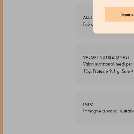
Imposta
ALLERGENI
Può contenere tracce di frutt
VALORI NUTRIZIONALI
Valori nutrizionali medi pe
10g; Proteine 9,1 g; Sale <
INFO
Immagine a scopo illustrativ