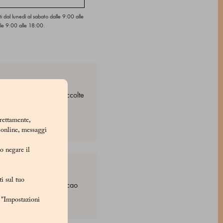
ti dal lunedì al sabato dalle 9:00 alle
le 9:00 alle 18:00.
ori nocciole I.G.P. raccolte
eniente dall’Ecuador.
rrettamente,
i online, messaggi
/o negare il
i sul tuo
2/24,fave di cacao. Cacao
u "Impostazioni