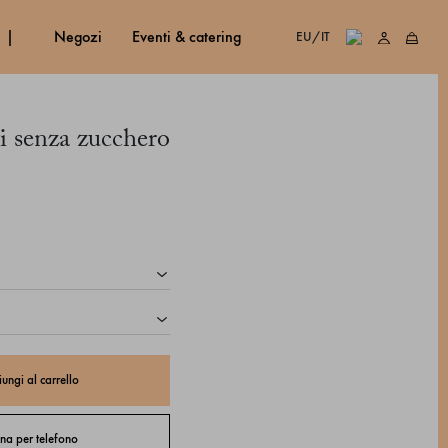
negozi
eventi & catering
EU/IT
i senza zucchero
ungi al carrello
na per telefono