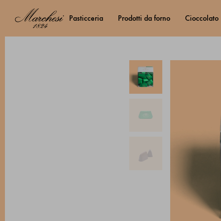
pasticceria
prodotti da forno
cioccolato