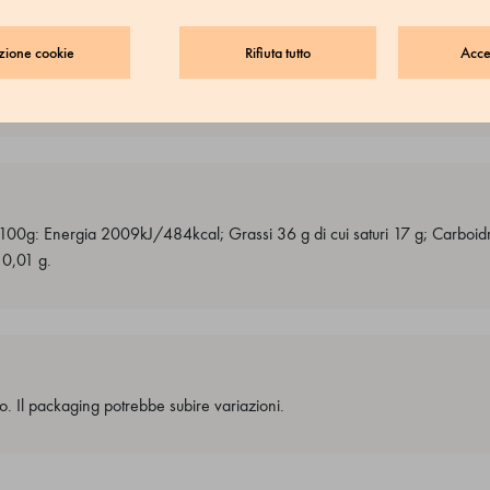
zione cookie
Rifiuta tutto
Accet
i in guscio, soia, latte, sesamo e arachidi
r 100g: Energia 2009kJ/484kcal; Grassi 36 g di cui saturi 17 g; Carboidra
 0,01 g.
o. Il packaging potrebbe subire variazioni.