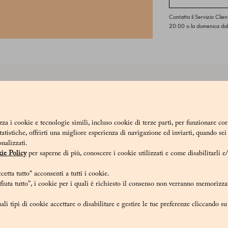
Contatta il Servizio Clien
20:00 o la domenica dal
esi 1824, proposti in versione senza zucchero, sono preparati con le migli
iemonte, leggermente tostate, tritate e unite a cacao di alta qualità prov
18_V
zza i cookie e tecnologie simili, incluso cookie di terze parti, per funzionare co
statistiche, offrirti una migliore esperienza di navigazione ed inviarti, quando se
onalizzati.
ie Policy
per saperne di più, conoscere i cookie utilizzati e come disabilitarli e
etta tutto" acconsenti a tutti i cookie.
iuta tutto”, i cookie per i quali è richiesto il consenso non verranno memorizzat
ate (40%), maltitolo (E965), burro di cacao, cacao amaro in polvere 2
ente zuccheri.
ali tipi di cookie accettare o disabilitare e gestire le tue preferenze cliccando s