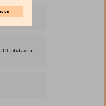
ta tutto
ti 31 g di cui zuccheri