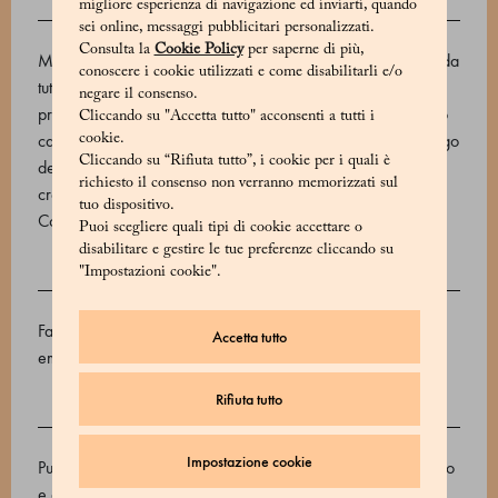
migliore esperienza di navigazione ed inviarti, quando
DESCRIZIONE
sei online, messaggi pubblicitari personalizzati.
Consulta la
Cookie Policy
per saperne di più,
Marchesi 1824 usa le migliori varietà di cacao provenienti da
conoscere i cookie utilizzati e come disabilitarli e/o
tutto il mondo per creare le sue tavolette di cioccolata
negare il consenso.
premium. Questo cioccolato Grand Cru, prodotto con ottimo
Cliccando su "Accetta tutto" acconsenti a tutti i
cacao di varietà Criollo coltivato nella regione di Sur del Lago
cookie.
Cliccando su “Rifiuta tutto”, i cookie per i quali è
de Maracaibo in Venezuela, presenta un gusto ricco e
richiesto il consenso non verranno memorizzati sul
cremoso caratterizzato da note di miele e caramello.
tuo dispositivo.
Codice prodotto: 510624035_V
Puoi scegliere quali tipi di cookie accettare o
disabilitare e gestire le tue preferenze cliccando su
"Impostazioni cookie".
INGREDIENTI
Fave di cacao, zucchero di canna, burro di cacao,
Accetta tutto
emulsionante: lecitina di girasole, vaniglia.
Rifiuta tutto
ALLERGENI
Impostazione cookie
Può contenere tracce di: frutta con guscio, soia, latte, sesamo
e arachidi.