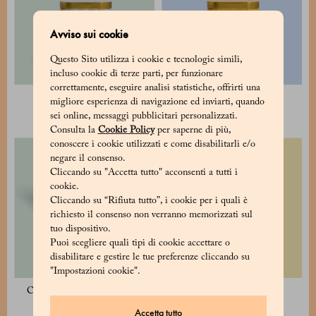
Avviso sui cookie
Questo Sito utilizza i cookie e tecnologie simili,
incluso cookie di terze parti, per funzionare
correttamente, eseguire analisi statistiche, offrirti una
Budino al cacao
Cioccolata in tazza
migliore esperienza di navigazione ed inviarti, quando
30 €
22 €
sei online, messaggi pubblicitari personalizzati.
Consulta la
Cookie Policy
per saperne di più,
conoscere i cookie utilizzati e come disabilitarli e/o
negare il consenso.
Cliccando su "Accetta tutto" acconsenti a tutti i
cookie.
Cliccando su “Rifiuta tutto”, i cookie per i quali è
richiesto il consenso non verranno memorizzati sul
tuo dispositivo.
Puoi scegliere quali tipi di cookie accettare o
disabilitare e gestire le tue preferenze cliccando su
"Impostazioni cookie".
Confezione assortita - 2 latte
Confezione 2 cubi 8x8
130 €
70 €
Accetta tutto