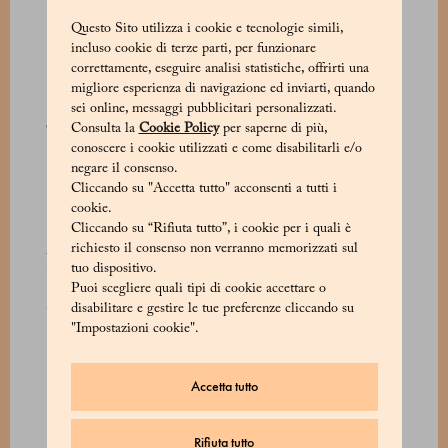
Per Marchesi 1824, soltanto gli ingredienti
Questo Sito utilizza i cookie e tecnologie simili,
incluso cookie di terze parti, per funzionare
migliori sono quelli buoni. Nel caso della
correttamente, eseguire analisi statistiche, offrirti una
cioccolata, questa scelta si riflette sulle pregiate
migliore esperienza di navigazione ed inviarti, quando
e rarissime fave Criollo, ottenute esclusivamente
sei online, messaggi pubblicitari personalizzati.
da coltivazioni selezionate in Venezuela. Questa
Consulta la
Cookie Policy
per saperne di più,
varietà, che rappresenta soltanto una minuscola
conoscere i cookie utilizzati e come disabilitarli e/o
negare il consenso.
percentuale della produzione globale, viene
Cliccando su "Accetta tutto" acconsenti a tutti i
indiscutibilmente definita come “il principe del
cookie.
cacao”.
Cliccando su “Rifiuta tutto”, i cookie per i quali è
richiesto il consenso non verranno memorizzati sul
Naturalmente, questo status comporta un prezzo
tuo dispositivo.
da pagare. La coltivazione delle piante di
Puoi scegliere quali tipi di cookie accettare o
Criollo costituisce una sfida a sé, e per il raccolto
disabilitare e gestire le tue preferenze cliccando su
"Impostazioni cookie".
occorre seguire un processo certosino. Ma,
privilegiando l'uso di questa fragile varietà,
Marchesi 1824 contribuisce alla conservazione
Accetta tutto
del suo aroma inconfondibile per i cultori della
cioccolata gourmet di tutto il mondo.
Rifiuta tutto