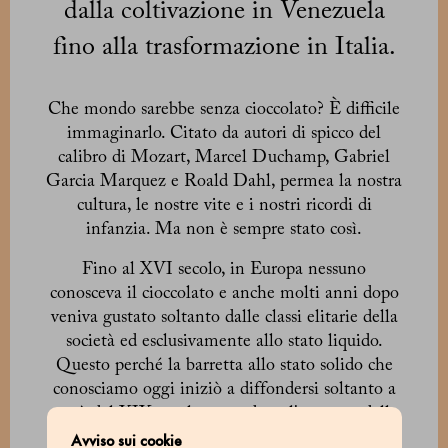
dalla coltivazione in Venezuela
fino alla trasformazione in Italia.
Che mondo sarebbe senza cioccolato? È difficile
immaginarlo. Citato da autori di spicco del
calibro di Mozart, Marcel Duchamp, Gabriel
Garcia Marquez e Roald Dahl, permea la nostra
cultura, le nostre vite e i nostri ricordi di
infanzia. Ma non è sempre stato così.
Fino al XVI secolo, in Europa nessuno
conosceva il cioccolato e anche molti anni dopo
veniva gustato soltanto dalle classi elitarie della
società ed esclusivamente allo stato liquido.
Questo perché la barretta allo stato solido che
conosciamo oggi iniziò a diffondersi soltanto a
metà del XIX secolo, poco dopo l'apertura della
prima ed autentica pasticceria Marchesi 1824.
Avviso sui cookie