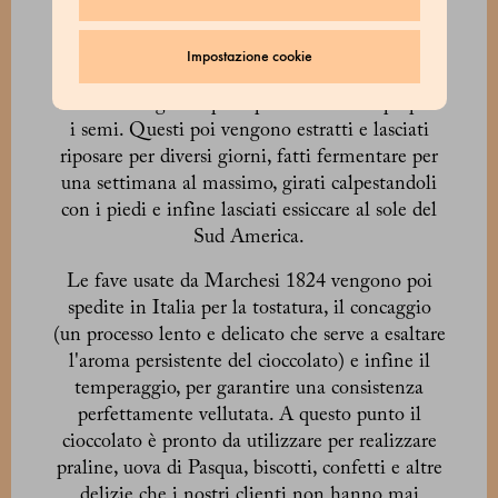
Il magico processo di trasformazione dei frutti
amari della pianta di cacao nell'aromatico
Impostazione cookie
cioccolato Grand Cru inizia quando i baccelli
coltivati vengono aperti per liberarne la polpa e
i semi. Questi poi vengono estratti e lasciati
riposare per diversi giorni, fatti fermentare per
una settimana al massimo, girati calpestandoli
con i piedi e infine lasciati essiccare al sole del
Sud America.
Le fave usate da Marchesi 1824 vengono poi
spedite in Italia per la tostatura, il concaggio
(un processo lento e delicato che serve a esaltare
l'aroma persistente del cioccolato) e infine il
temperaggio, per garantire una consistenza
perfettamente vellutata. A questo punto il
cioccolato è pronto da utilizzare per realizzare
praline, uova di Pasqua, biscotti, confetti e altre
delizie che i nostri clienti non hanno mai