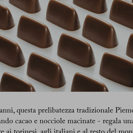
anni, questa prelibatezza tradizionale Piem
ando cacao e nocciole macinate - regala un
e ai torinesi, agli italiani e al resto del m