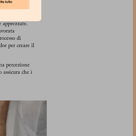
ta tutto
. della varietà
e apprezzate.
avorata
rocesso di
dor per creare il
una percezione
 assicura che i
.