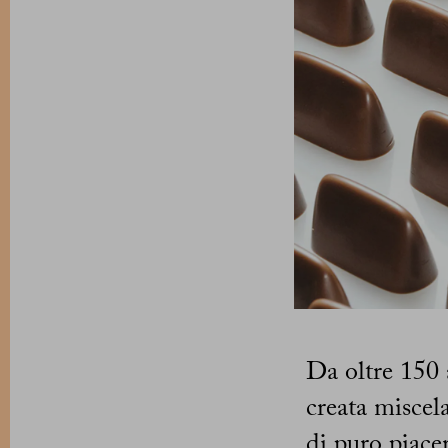
Da oltre 150 
creata miscel
di puro piacer