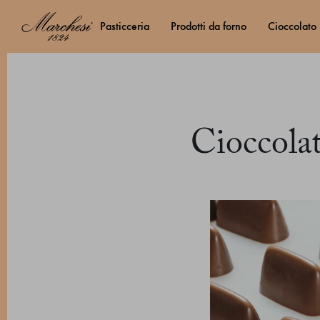
pasticceria
prodotti da forno
cioccolato
Cioccolat