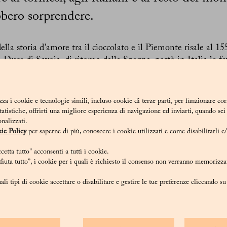
bbero sorprendere.
ella storia d’amore tra il cioccolato e il Piemonte risale al 1
Duca di Savoia, di ritorno dalla Spagna, portò in Italia le fa
, i ricchi torinesi avevano ormai acquisito un particolare gust
secolo, così come in altre parti d’Europa, iniziarono ad appre
 oggi, ovvero in forma solida.
zza i cookie e tecnologie simili, incluso cookie di terze parti, per funzionare co
statistiche, offrirti una migliore esperienza di navigazione ed inviarti, quando se
 il nuovo prodotto che tanto apprezzavano avrebbe presto sub
onalizzati.
Quando Napoleone stabilì il blocco delle navi britanniche, im
ie Policy
per saperne di più, conoscere i cookie utilizzati e come disabilitarli e
emamente costoso, così i produttori di cioccolato furono costre
etta tutto" acconsenti a tutti i cookie.
à. Alcuni iniziarono a miscelare il cacao con le nocciole, appro
iuta tutto”, i cookie per i quali è richiesto il consenso non verranno memorizzat
à in Piemonte.
ali tipi di cookie accettare o disabilitare e gestire le tue preferenze cliccando s
l e Michele Prochet furono i primi a macinare con successo le
pasta, e pubblicizzarono la loro nuova creazione incartando s
tra innovazione) che saranno poi distribuiti al Carnevale di T
 maschera popolare della Commedia dell’Arte, a cui i cioccola