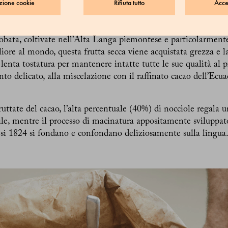
zione cookie
Rifiuta tutto
Accet
ile al suo cappello.
tti Marchesi 1824 utilizza solo le nocciole del Piemonte I.G.P
obata, coltivate nell’Alta Langa piemontese e particolarment
iore al mondo, questa frutta secca viene acquistata grezza e l
lenta tostatura per mantenere intatte tutte le sue qualità al p
to delicato, alla miscelazione con il raffinato cacao dell’Ecua
ruttate del cacao, l’alta percentuale (40%) di nocciole regala 
bile, mentre il processo di macinatura appositamente sviluppato
si 1824 si fondano e confondano deliziosamente sulla lingua