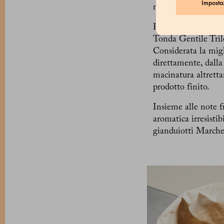
Imposta
nome e la forma sim
Per i suoi gianduio
Tonda Gentile Tril
Considerata la migl
direttamente, dalla 
macinatura altrettan
prodotto finito.
Insieme alle note f
aromatica irresisti
gianduiotti Marche