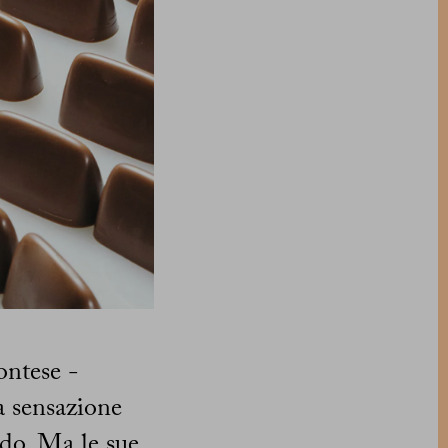
ontese -
a sensazione
ondo. Ma le sue