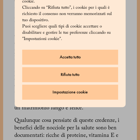
dieta di molte popolazioni da diverse migliaia di
cookie.
anni.
Cliccando su “Rifiuta tutto”, i cookie per i quali è
richiesto il consenso non verranno memorizzati sul
Presumibilmente native dell’Asia Minore, le
tuo dispositivo.
Puoi scegliere quali tipi di cookie accettare o
nocciole sono state coltivate in Cina per almeno
disabilitare e gestire le tue preferenze cliccando su
cinque millenni e secondo un manoscritto
"Impostazioni cookie".
cinese che risale al 2838 a.C. avevano preso
posto tra i cinque nutrimenti sacri che il Cielo
Accetta tutto
ha concesso agli esseri umani.
L’antico medico greco Dioscorides ha descritto il
Rifiuta tutto
loro uso per curare i raffreddori e perfino la
calvizie, mentre gli antichi romani usavano le
Impostazione cookie
torce di rami di nocciolo durante le cerimonie
nuziali, convinti che la pianta avrebbe assicurato
un matrimonio lungo e felice.
Qualunque cosa pensiate di queste credenze, i
benefici delle nocciole per la salute sono ben
documentati: ricche di proteine, vitamina E e