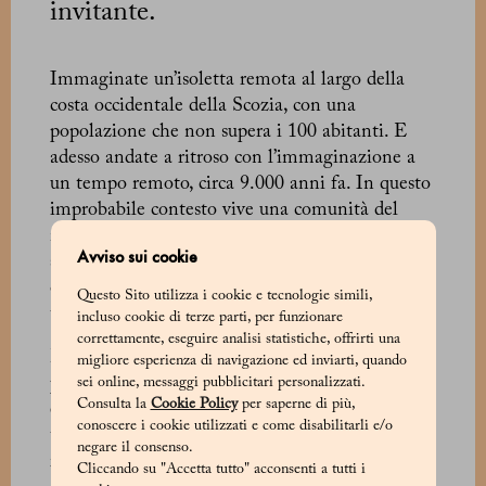
invitante.
Immaginate un’isoletta remota al largo della
costa occidentale della Scozia, con una
popolazione che non supera i 100 abitanti. E
adesso andate a ritroso con l’immaginazione a
un tempo remoto, circa 9.000 anni fa. In questo
improbabile contesto vive una comunità del
mesolitico impegnata nella lavorazione su larga
Avviso sui cookie
scala delle nocciole, probabilmente per il
commercio con le comunità di altre isole e della
Questo Sito utilizza i cookie e tecnologie simili,
terraferma.
incluso cookie di terze parti, per funzionare
correttamente, eseguire analisi statistiche, offrirti una
L’isola si chiama Colonsay, e non si è avuta
migliore esperienza di navigazione ed inviarti, quando
prova di questa attività se non nel 1995, quando
sei online, messaggi pubblicitari personalizzati.
Consulta la
Cookie Policy
per saperne di più,
è stata trovata una piccola fossa contenente
conoscere i cookie utilizzati e come disabilitarli e/o
tonnellate di gusci di nocciole bruciati. È ormai
negare il consenso.
risaputo che questo frutto secco fa parte della
Cliccando su "Accetta tutto" acconsenti a tutti i