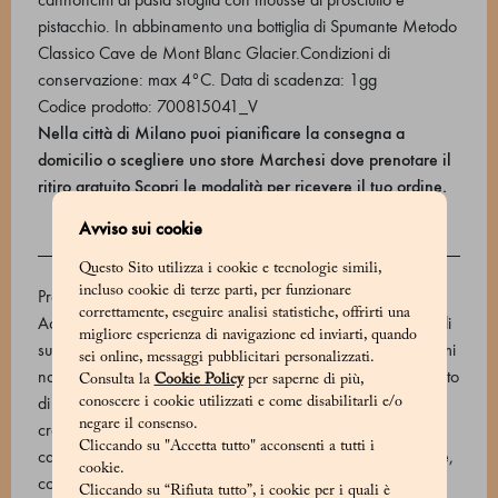
pistacchio. In abbinamento una bottiglia di Spumante Metodo
Classico Cave de Mont Blanc Glacier.Condizioni di
conservazione: max 4°C. Data di scadenza: 1gg
Codice prodotto: 700815041_V
Nella città di Milano puoi pianificare la consegna a
domicilio o scegliere uno store Marchesi dove prenotare il
ritiro gratuito
Scopri le modalità per ricevere il tuo ordine
.
Avviso sui cookie
INGREDIENTI
Questo Sito utilizza i cookie e tecnologie simili,
incluso cookie di terze parti, per funzionare
Prodotto dolciario da forno (Farina di grano tenero, Burro,
correttamente, eseguire analisi statistiche, offrirti una
Acqua, Sale), Crema al prosciutto (Prosciutto cotto (Coscia di
migliore esperienza di navigazione ed inviarti, quando
suino, sale, proteine del latte, zucchero, Marsala DOP, aromi
sei online, messaggi pubblicitari personalizzati.
naturali, antiossidante: ascorbato di sodio, conservante: nitrito
Consulta la
Cookie Policy
per saperne di più,
di sodio (E250)) (46,8 %), Ricotta vaccina (Siero, Latte,
conoscere i cookie utilizzati e come disabilitarli e/o
negare il consenso.
crema di latte, sale) (31,2 %), Grana Padano (Latte, sale e
Cliccando su "Accetta tutto" acconsenti a tutti i
caglio, conservante : lisozima), Mascarpone (Crema di latte,
cookie.
correttore di acidità: acido citrico) (7,8 %), Panna, Sale,
Cliccando su “Rifiuta tutto”, i cookie per i quali è