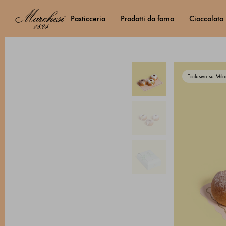
pasticceria
prodotti da forno
cioccolato
Esclusiva su Mil