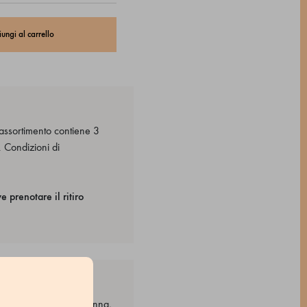
ungi al carrello
 assortimento contiene 3
. Condizioni di
 prenotare il ritiro
 cacao, zucchero di canna,