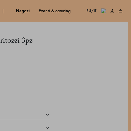
negozi
eventi & catering
EU/IT
ritozzi 3pz