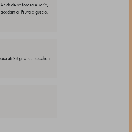
nidride solforosa e solfiti,
macadamia, Frutta a guscio,
oidrati 28 g, di cui zuccheri