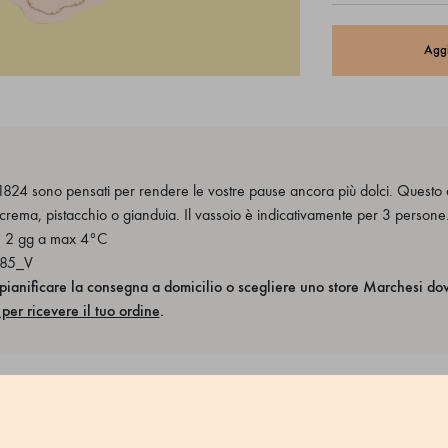
Aggi
 1824 sono pensati per rendere le vostre pause ancora più dolci. Questo
on crema, pistacchio o gianduia. Il vassoio è indicativamente per 3 persone
: 2 gg a max 4°C
085_V
pianificare la consegna a domicilio o scegliere uno store Marchesi dove
per ricevere il tuo ordine
.
duia: Panna, Farina di grano tenero, Latte UHT, Cioccolato 62% (Fave di