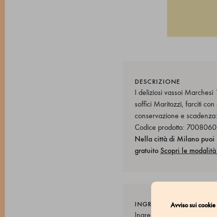
DESCRIZIONE
I deliziosi vassoi Marchesi
soffici Maritozzi, farciti c
conservazione e scadenza
Codice prodotto: 700806
Nella città di Milano puoi 
gratuito
Scopri le modalità 
INGREDIENTI
Avviso sui cookie
Ingredienti Maritozzo Gian