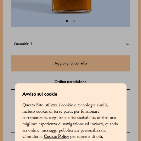
quantità:
Aggiungi al carrello
Ordina per telefono
Avviso sui cookie
Contatta il Servizio Clienti dal lunedì al sabato dalle 9:00 alle 20:00 o la
domenica dalle 9:00 alle 18:00.
Questo Sito utilizza i cookie e tecnologie simili,
incluso cookie di terze parti, per funzionare
correttamente, eseguire analisi statistiche, offrirti una
migliore esperienza di navigazione ed inviarti, quando
sei online, messaggi pubblicitari personalizzati.
DESCRIZIONE
Consulta la
Cookie Policy
per saperne di più,