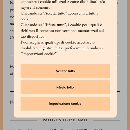
conoscere i cookie utilizzati e come disabilitarli e/o
Naturalmente deliziosa, questa marmellata Marchesi 1824 è
negare il consenso.
preparata solo con mandarini tardivi, rinomati per la loro
Cliccando su "Accetta tutto" acconsenti a tutti i
dolcezza e per i pochissimi semi. Il sapore acidulo di questa
cookie.
marmellata Marchesi 1824 è dovuto all’aggiunta di un po’ di
Cliccando su “Rifiuta tutto”, i cookie per i quali è
scorza durante la preparazione.
richiesto il consenso non verranno memorizzati sul
tuo dispositivo.
Codice prodotto: 520642004_V
Puoi scegliere quali tipi di cookie accettare o
disabilitare e gestire le tue preferenze cliccando su
"Impostazioni cookie".
INGREDIENTI
Mandarino, zucchero d'uva. Frutta utilizzata: 110g per 100g
Accetta tutto
di prodotto finito.
Rifiuta tutto
ALLERGENI
Non contiene allergeni
Impostazione cookie
VALORI NUTRIZIONALI