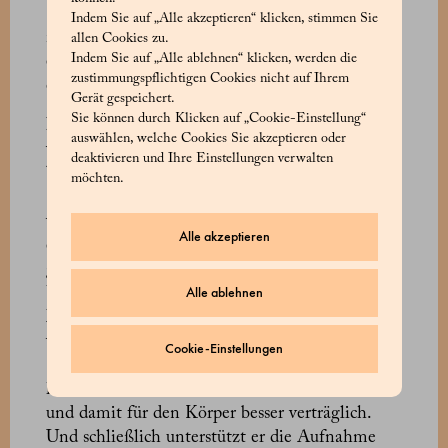
Siedler hatten ihre Starterkultur immer bei sich,
Indem Sie auf „Alle akzeptieren“ klicken, stimmen Sie
manche trennten sich angeblich noch nicht
allen Cookies zu.
Indem Sie auf „Alle ablehnen“ klicken, werden die
einmal im Bett von ihr, um ihr Überleben in
zustimmungspflichtigen Cookies nicht auf Ihrem
den langen Winternächten zu sichern.
Gerät gespeichert.
Sie können durch Klicken auf „Cookie-Einstellung“
Im Vergleich zu der heute hauptsächlich
auswählen, welche Cookies Sie akzeptieren oder
verwendeten kommerziell gefertigten Hefe
deaktivieren und Ihre Einstellungen verwalten
brauchen Backwaren mit Sauerteig einige
möchten.
Stunden länger zum Aufgehen. Warum also
wird der Sauerteig von Marchesi 1824 und
Alle akzeptieren
einigen anderen traditionsbewussten Bäckern so
geschätzt? Auf der einen Seite hat er zahlreiche
Alle ablehnen
Vorteile für die Gesundheit. Durch die
Milchsäuregärung ist er leichter verdaulich und
wirkt gleichzeitig als natürlicher
Cookie-Einstellungen
Konservierungsstoff. Außerdem ist er weniger
hoch konzentriert als kommerzielle Backhefe
und damit für den Körper besser verträglich.
Und schließlich unterstützt er die Aufnahme