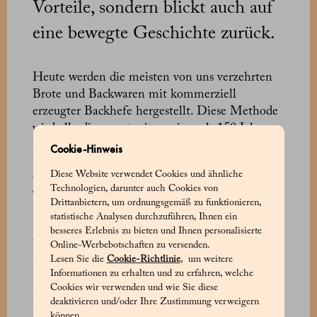
Vorteile, sondern blickt auch auf
eine bewegte Geschichte zurück.
Heute werden die meisten von uns verzehrten
Brote und Backwaren mit kommerziell
erzeugter Backhefe hergestellt. Diese Methode
wird allerdings erst seit weniger als 150 Jahren
angewandt. Während dem längsten Teil der
Cookie-Hinweis
Geschichte der Menschheit (und Brot wird seit
Diese Website verwendet Cookies und ähnliche
vielen Tausend Jahren gebacken) war als
Technologien, darunter auch Cookies von
Triebmittel nur natürlicher Sauerteig verfügbar.
Drittanbietern, um ordnungsgemäß zu funktionieren,
statistische Analysen durchzuführen, Ihnen ein
Sogar im Wilden Westen war es dieser
besseres Erlebnis zu bieten und Ihnen personalisierte
ungewöhnliche Held, der während des
Online-Werbebotschaften zu versenden.
kalifornischen Goldrausches Mitte des
Lesen Sie die
Cookie-Richtlinie
, um weitere
Informationen zu erhalten und zu erfahren, welche
19. Jahrhunderts und während des Klondike-
Cookies wir verwenden und wie Sie diese
Goldrausches 50 Jahre später dazu beitrug, die
deaktivieren und/oder Ihre Zustimmung verweigern
Goldsucher am Leben zu halten. Erfahrene
können.