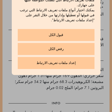
ملفات تعريف الارتباط التي تتطلب الموافقة عليها
دِكْسترينٌ مالتوزِيّ، مكسبات رائحة. أصباغ طعام: أحمر
على جهازك.
E124*-E129*‎. قد يحتوي كميات قليلة من اللبن والصويا و
يمكنك اختيار أنواع ملفات تعريف الارتباط التي ترغب
المكسرات الأخرى وفول سوداني.
في قبولها أو تعطيلها وإدارتها من خلال النقر على
"إعداد ملفات تعريف الارتباط".
قبول الكل
قد يحتوي على آثار من: الحليب، الصويا، الفواكه المجففة
الأخرى، الفول السوداني
رفض الكل
إعداد ملفات تعريف الارتباط
القيم الغذائية لكل 100 جرام: الطاقة 1925 كيلوجول - 458
سعر حراري؛ الدهون 16.9 جرام منها 1.31 جرام دهون
مشبعة؛ الكربوهيدرات 68.3 جرام منها 54.2 جرام سكر؛
البروتين 7.1 جرام؛ الملح 0.02 جرام.
INFO