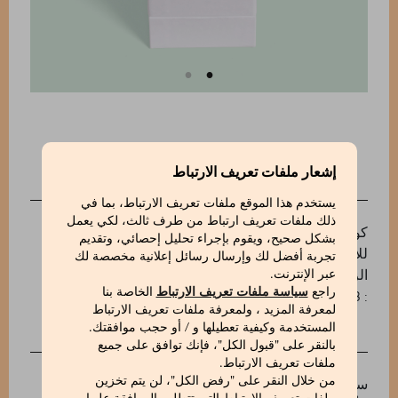
إشعار ملفات تعريف الارتباط
الوصف
يستخدم هذا الموقع ملفات تعريف الارتباط، بما في
ذلك ملفات تعريف ارتباط من طرف ثالث، لكي يعمل
كونفيتي ماركيزي 1824 هي تقليد حلو وملوّن، مثالي
بشكل صحيح، ويقوم بإجراء تحليل إحصائي، وتقديم
للاحتفال بأي مناسبة. هذه الحلويات ذات اللون الأحمر
تجربة أفضل لك وإرسال رسائل إعلانية مخصصة لك
الزاهي تُحضَّر من لوز مزروع في جزيرة كابري.
عبر الإنترنت.
راجع
سياسة ملفات تعريف الارتباط
الخاصة بنا
: 500606058_V
لمعرفة المزيد ، ولمعرفة ملفات تعريف الارتباط
المستخدمة وكيفية تعطيلها و / أو حجب موافقتك.
بالنقر على "قبول الكل"، فإنك توافق على جميع
INGREDIENTS
ملفات تعريف الارتباط.
من خلال النقر على "رفض الكل"، لن يتم تخزين
سكر (41%)، لوز (41%)، نشا أرز، مُثَخّن: صمغ عربي، هُلَام،