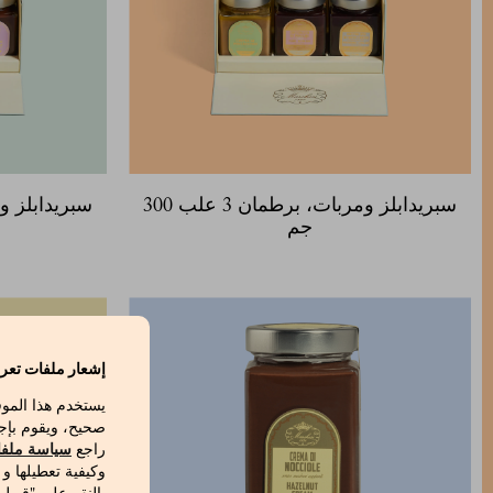
سبريدابلز ومربات، برطمان 3 علب 300
جم
إشعار ملفات تعري
يستخدم هذا المو
صحيح، ويقوم بإج
راجع
سياسة ملفا
وكيفية تعطيلها و