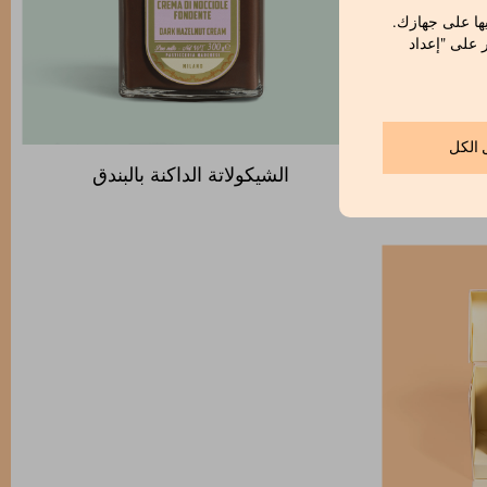
ها على جهازك.
ر على "إعداد
 الكل
َاكَاو
الشيكولاتة الداكنة بالبندق