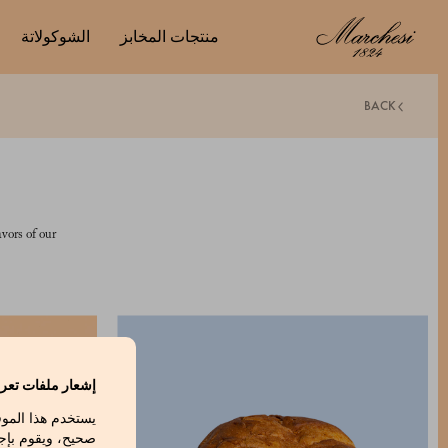
منتجات المخابز
الشوكولاتة
BACK
avors of our
إشعار ملفات تعري
يستخدم هذا المو
صحيح، ويقوم بإج