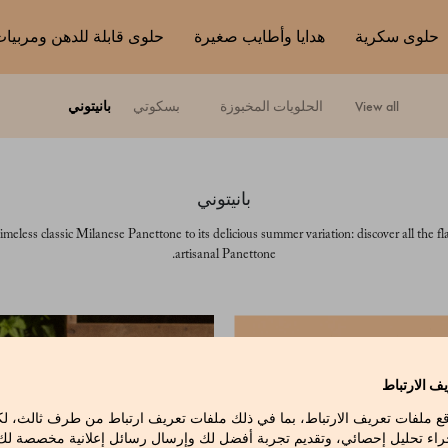
حلوى سكرية
هدايا وأطايب صغيرة
حلوى قابلة للدهن ومربيا
view all
الحلويات المخبوزة
بسكوتي
بانيتوني
بانيتوني
meless classic Milanese Panettone to its delicious summer variation: discover all the fl
artisanal Panettone.
ف الارتباط
قع ملفات تعريف الارتباط، بما في ذلك ملفات تعريف ارتباط من طرف ثالث، 
راء تحليل إحصائي، وتقديم تجربة أفضل لك وإرسال رسائل إعلانية مخصصة لك ع