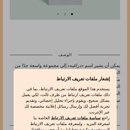
الوصف
يمكن أن يشير اسم «دراغيه» إلى مجموعة واسعة جدًا من
الحلويات، إلا أن جميع دراغيه Marchesi 1824 تجمع بينها
إشعار ملفات تعريف الارتباط
مكونات فائقة الجودة وطعم لا يُقاوم. إن حبات الفستق
الصقلي الفاخر من برونتي، المغطاة بأرقى أنواع
يستخدم هذا الموقع ملفات تعريف الارتباط، بما في
الشوكولاتة البيضاء وشوكولاتة الحليب، تُعد لذة شبه
ذلك ملفات تعريف ارتباط من طرف ثالث، لكي يعمل
ساحرة.
بشكل صحيح، ويقوم بإجراء تحليل إحصائي، وتقديم
: 570666112_V
تجربة أفضل لك وإرسال رسائل إعلانية مخصصة لك
عبر الإنترنت.
راجع
سياسة ملفات تعريف الارتباط
الخاصة بنا
لمعرفة المزيد ، ولمعرفة ملفات تعريف الارتباط
INGREDIENTS
المستخدمة وكيفية تعطيلها و / أو حجب موافقتك.