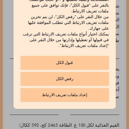
شوكولاتة بيضاء 33٪ (زبدة الكاكاو، حليب كامل الدسم
بالنقر على "قبول الكل"، فإنك توافق على جميع
ملفات تعريف الارتباط.
مجفف، سكر، مستخلص فانيليا طبيعي، ليسيثين عباد
من خلال النقر على "رفض الكل"، لن يتم تخزين
الشمس) (41,2٪). شوكولاتة بالحليب 46٪ (سكر، زبدة
ملفات تعريف الارتباط التي تتطلب الموافقة عليها
الكاكاو، حليب كامل الدسم مجفف، حبوب الكاكاو.
على جهازك.
مستحلب: ليسيثين عباد الشمس، مستخلص فانيليا
يمكنك اختيار أنواع ملفات تعريف الارتباط التي ترغب
طبيعي) (27,5٪). فستق (27,5٪)، فستق مجروش، ملح.
في قبولها أو تعطيلها وإدارتها من خلال النقر على
"إعداد ملفات تعريف الارتباط".
قبول الكل
يحتوي على مسببات الحساسية: مكسرات، فستق، حليب
ومنتجاته. قد يحتوي على: ثاني أكسيد الكبريت والكبريتيت،
رفض الكل
فول سوداني، حبوب تحتوي على الغلوتين، مكسرات
أخرى، الترمس، سمك، كرفس، بذور السمسم، خردل،
إعداد ملفات تعريف الارتباط
صويا، بيض ومنتجاته.
القيم الغذائية لكل 100 غ: الطاقة 2465 كج، 593 ككال؛