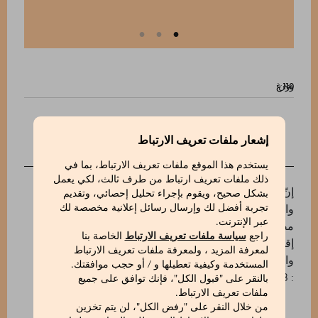
وزن:
إشعار ملفات تعريف الارتباط
الوصف
يستخدم هذا الموقع ملفات تعريف الارتباط، بما في
ذلك ملفات تعريف ارتباط من طرف ثالث، لكي يعمل
إنّ حلوى ماركيسي1824 gianduiotti (جاندويوتو) الشهيرة،
بشكل صحيح، ويقوم بإجراء تحليل إحصائي، وتقديم
والتي نقدمها ها هنا في النسخة الخالية من السكر،
تجربة أفضل لك وإرسال رسائل إعلانية مخصصة لك
عبر الإنترنت.
مصنوعة من أفضل وأحلى بندق I.G.P من تلال لانغ في
راجع
سياسة ملفات تعريف الارتباط
الخاصة بنا
إقليم بييمونتي، ذات التحميص الخفيف جدًا والمسحوقة
لمعرفة المزيد ، ولمعرفة ملفات تعريف الارتباط
والممزوجة مع الكَاكَاو الإكوادورية عالية الجودة.
المستخدمة وكيفية تعطيلها و / أو حجب موافقتك.
: 510621018_V
بالنقر على "قبول الكل"، فإنك توافق على جميع
ملفات تعريف الارتباط.
من خلال النقر على "رفض الكل"، لن يتم تخزين