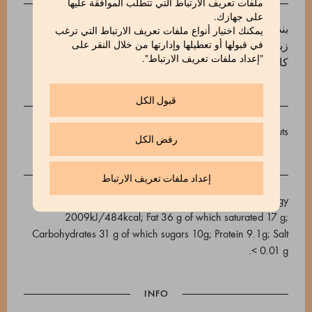
INGREDIENTS
ملفات تعريف الارتباط التي تتطلب الموافقة عليها
على جهازك.
بندق PGI إقليم بيمونتي محمص (40%)، المالتيتول (E965)،
يمكنك اختيار أنواع ملفات تعريف الارتباط التي ترغب
زبدة كاكاو، مسحوق كاكاو غير محلى 22/24، حبات كاكاو.
في قبولها أو تعطيلها وإدارتها من خلال النقر على
"إعداد ملفات تعريف الارتباط".
كاكاو بحد أدنى 29%.
قبول الكل
May contain traces of nuts, milk, sesame, soya and peanuts
رفض الكل
إعداد ملفات تعريف الارتباط
Average nutritional values ​​per 100g: Energy
2009kJ/484kcal; Fat 36 g of which saturated 17 g;
Carbohydrates 31 g of which sugars 10g; Protein 9.1g; Salt
< 0.01 g.
INFO