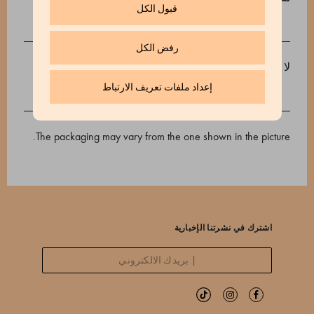
قبول الكل
رفض الكل
لا تحتوي على مسببات للحساسية
إعداد ملفات تعريف الارتباط
INFO
The packaging may vary from the one shown in the picture.
اشترك في نشرتنا الإخبارية