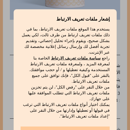
إشعار ملفات تعريف الارتباط
يستخدم هذا الموقع ملفات تعريف الارتباط، بما في
ذلك ملفات تعريف ارتباط من طرف ثالث، لكي يعمل
بشكل صحيح، ويقوم بإجراء تحليل إحصائي، وتقديم
تجربة أفضل لك وإرسال رسائل إعلانية مخصصة لك
عبر الإنترنت.
الوصف
راجع
سياسة ملفات تعريف الارتباط
الخاصة بنا
لمعرفة المزيد ، ولمعرفة ملفات تعريف الارتباط
شاي ينمو بصورة طبيعية في غابات تايلاند، حيث يتم جمع
المستخدمة وكيفية تعطيلها و / أو حجب موافقتك.
الأوراق ومعالجتها باتباع أقدم الأساليب التقليدية العريقة.
بالنقر على "قبول الكل"، فإنك توافق على جميع
يتميّز برائحة جافة خاصّة تتناغم مع عطر الليتشه الزهري
ملفات تعريف الارتباط.
فائق الحلاوة والغني. اللون: أصفر القش الفاتح. مدة النقع:
من خلال النقر على "رفض الكل"، لن يتم تخزين
3 دقائق
ملفات تعريف الارتباط التي تتطلب الموافقة عليها
على جهازك.
: 530654014_V
يمكنك اختيار أنواع ملفات تعريف الارتباط التي ترغب
في قبولها أو تعطيلها وإدارتها من خلال النقر على
"إعداد ملفات تعريف الارتباط".
INGREDIENTS
شاي Lychee Oolong