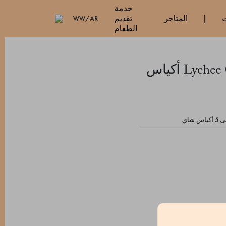
خدمة
ت
المتاجر
تقديم
WW/AR
الطعام
Lychee Oolong - 5 أكياس