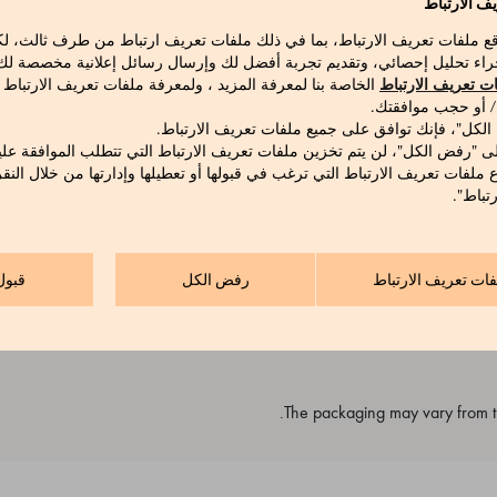
ف الارتباط
قع ملفات تعريف الارتباط، بما في ذلك ملفات تعريف ارتباط من طرف ثالث، 
راء تحليل إحصائي، وتقديم تجربة أفضل لك وإرسال رسائل إعلانية مخصصة لك ع
ت تعريف الارتباط
الخاصة بنا لمعرفة المزيد ، ولمعرفة ملفات تعريف الارتباط
 / أو حجب موافقتك.
 الكل"، فإنك توافق على جميع ملفات تعريف الارتباط.
ى "رفض الكل"، لن يتم تخزين ملفات تعريف الارتباط التي تتطلب الموافقة علي
ع ملفات تعريف الارتباط التي ترغب في قبولها أو تعطيلها وإدارتها من خلال النق
تباط".
بات تايلاند، حيث يتم جمع الأوراق ومعالجتها باتباع أقدم الأساليب التق
عطر الليتشه الزهري فائق الحلاوة والغني. اللون: أصفر القش الفاتح. مدة ال
فات تعريف الارتباط
رفض الكل
قبول
The packaging may vary from th