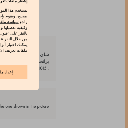
إشعار ملفات تعري
يستخدم هذا المو
صحيح، ويقوم بإج
راجع
سياسة ملفا
وكيفية تعطيلها و
بالنقر على "قبول
من خلال النقر عل
يمكنك اختيار أنوا
ملفات تعريف الار
شاي ينمو بصورة طبيعية في غا
برائحة جافة مميزة تتناغم مع 
: 530654015_V
إعداد مل
e one shown in the picture.