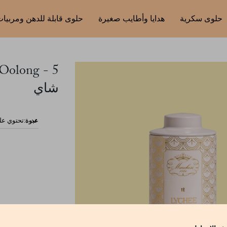
حلوى سكرية
هدايا وأطايب صغيرة
حلوى قابلة للدهن ومربيا
شاي
عبوة: