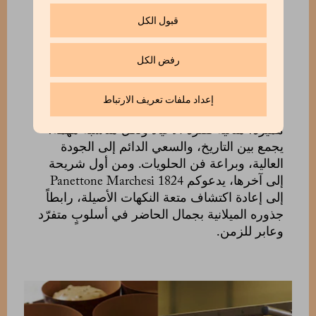
الحمراء؛ وفي الصيف يُقدَّر إصدارٌ أخف مع
المشمش والليمون واللوز، مثالي لتقديمه مع آيس
قبول الكل
كريم بالكريمة كتحلية راقية. ويحافظ كل ابتكار
على هوية البانيتوني الميلاني، مع منح أبعاد جديدة
رفض الكل
للنكهة من دون التفريط بجوهر التقاليد.
إن اختيار Panettone Marchesi 1824 يعني تقديم
إعداد ملفات تعريف الارتباط
رمز للألفة وكرم الضيافة على المائدة. فهو هدية
مميّزة، مثالية لفترة الأعياد ولكل مناسبة مهمّة،
يجمع بين التاريخ، والسعي الدائم إلى الجودة
العالية، وبراعة فن الحلويات. ومن أول شريحة
إلى آخرها، يدعوكم Panettone Marchesi 1824
إلى إعادة اكتشاف متعة النكهات الأصيلة، رابطاً
جذوره الميلانية بجمال الحاضر في أسلوبٍ متفرّد
وعابر للزمن.