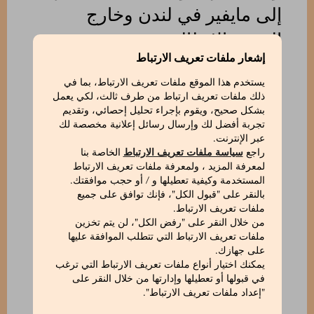
إلى مايفير في لندن وخارج
الحدود الإيطالية.
إشعار ملفات تعريف الارتباط
يستخدم هذا الموقع ملفات تعريف الارتباط، بما في
يتميّز Panettone Classico Marchesi 1824 ببنية
ذلك ملفات تعريف ارتباط من طرف ثالث، لكي يعمل
داخلية طرية ومسامية، وعطر دافئ وآسر،
بشكل صحيح، ويقوم بإجراء تحليل إحصائي، وتقديم
وحلاوة متوازنة تمنحها الزبيب وقشور البرتقال
تجربة أفضل لك وإرسال رسائل إعلانية مخصصة لك
المسكّرة. وتحوّل عملية التخمير الطبيعية الطويلة،
عبر الإنترنت.
واحترام أوقات الراحة بدقة، والخبز المتقن، كل
راجع
سياسة ملفات تعريف الارتباط
الخاصة بنا
لمعرفة المزيد ، ولمعرفة ملفات تعريف الارتباط
شريحة إلى تجربة حسّية أصيلة، حيث تضمن
المستخدمة وكيفية تعطيلها و / أو حجب موافقتك.
جودة المكوّنات الأولية والرقابة الدقيقة على كل
بالنقر على "قبول الكل"، فإنك توافق على جميع
مرحلة طعماً كاملاً ومنسجماً.
ملفات تعريف الارتباط.
من خلال النقر على "رفض الكل"، لن يتم تخزين
إلى جانب الوصفة الكلاسيكية، تعيد Pasticceria
ملفات تعريف الارتباط التي تتطلب الموافقة عليها
Marchesi تقديم البانيتوني بروح موسمية تُبرز
على جهازك.
المكوّنات الطازجة والصادقة. ففي الخريف تظهر
يمكنك اختيار أنواع ملفات تعريف الارتباط التي ترغب
في قبولها أو تعطيلها وإدارتها من خلال النقر على
تنويعات بنكهات الكمثرى مع القرفة والزنجبيل،
"إعداد ملفات تعريف الارتباط".
والكستناء المسكّرة، والشوكولاتة مع الفواكه