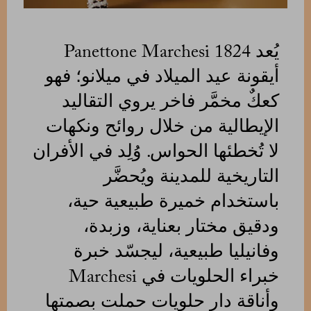
يُعد Panettone Marchesi 1824
أيقونة عيد الميلاد في ميلانو؛ فهو
كعكٌ مخمَّر فاخر يروي التقاليد
الإيطالية من خلال روائح ونكهات
لا تُخطئها الحواس. وُلِد في الأفران
التاريخية للمدينة ويُحضَّر
باستخدام خميرة طبيعية حية،
ودقيق مختار بعناية، وزبدة،
وفانيليا طبيعية، ليجسّد خبرة
خبراء الحلويات في Marchesi
وأناقة دار حلويات حملت بصمتها