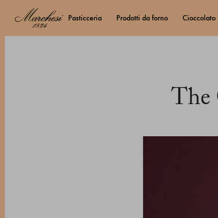
pasticceria
prodotti da forno
cioccolato
The 