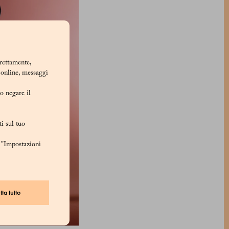
rrettamente,
i online, messaggi
/o negare il
i sul tuo
u "Impostazioni
ta tutto