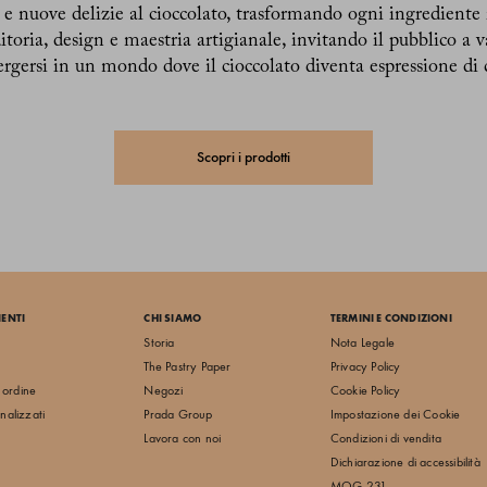
e e nuove delizie al cioccolato, trasformando ogni ingrediente 
toria, design e maestria artigianale, invitando il pubblico a va
rgersi in un mondo dove il cioccolato diventa espressione di cr
Scopri i prodotti
IENTI
CHI SIAMO
TERMINI E CONDIZIONI
Storia
Nota Legale
The Pastry Paper
Privacy Policy
o ordine
Negozi
Cookie Policy
nalizzati
Prada Group
Impostazione dei Cookie
Lavora con noi
Condizioni di vendita
Dichiarazione di accessibilità
MOG 231