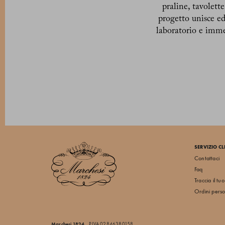
praline, tavolett
progetto unisce edi
laboratorio e imme
SERVIZIO CL
Contattaci
Faq
Traccia il tu
Ordini perso
Marchesi 1824
P.IVA 02846380158