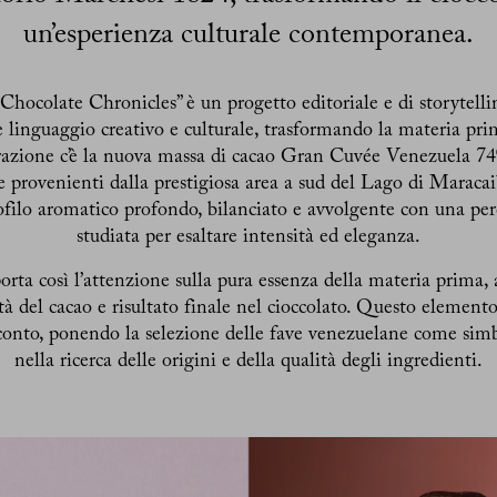
un’esperienza culturale contemporanea.
hocolate Chronicles” è un progetto editoriale e di storytelli
e linguaggio creativo e culturale, trasformando la materia pri
rrazione c’è la nuova massa di cacao Gran Cuvée Venezuela 74
ve provenienti dalla prestigiosa area a sud del Lago di Maracai
ofilo aromatico profondo, bilanciato e avvolgente con una per
studiata per esaltare intensità ed eleganza.
rta così l’attenzione sulla pura essenza della materia prima,
à del cacao e risultato finale nel cioccolato. Questo elemento 
cconto, ponendo la selezione delle fave venezuelane come simb
nella ricerca delle origini e della qualità degli ingredienti.