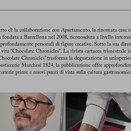
tto c’è la collaborazione con Apartamento, la rinomata casa e
 fondata a Barcellona nel 2008, riconosciuta a livello interna
e profondamente personali di figure creative. Sotto la sua dire
o vita “Chocolate Chronicles”. La rivista cartacea trimestrale is
 Chocolate Chronicles” trasforma la degustazione in un’esperi
asticcerie Marchesi 1824, la pubblicazione offre approfondime
aterie prime e nuovi punti di vista sulla cultura gastronomic