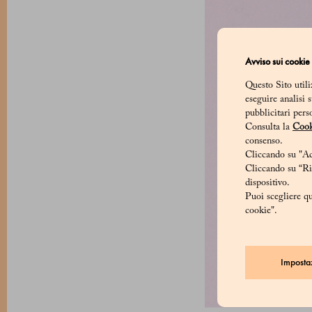
Avviso sui cookie
Questo Sito utili
eseguire analisi 
pubblicitari pers
Consulta la
Cook
consenso.
Cliccando su "Acc
Cliccando su “Rif
dispositivo.
Puoi scegliere qu
cookie".
Imposta