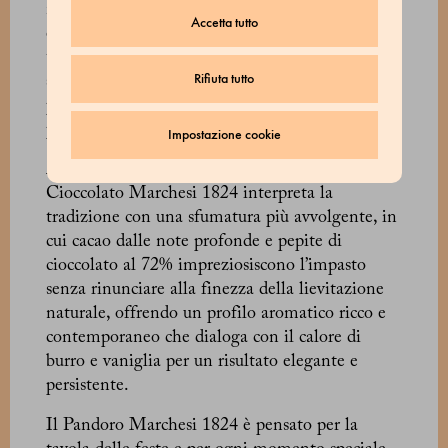
natalizio italiano dalla mollica setosa e
Accetta tutto
dall’aroma pulito di burro e vaniglia, capace di
trasformare ogni fetta in un’esperienza
Rifiuta tutto
sensoriale che unisce artigianalità, materie
prime eccellenti e un controllo meticoloso del
processo.
Impostazione cookie
Accanto alla ricetta classica, il Pandoro al
Cioccolato Marchesi 1824 interpreta la
tradizione con una sfumatura più avvolgente, in
cui cacao dalle note profonde e pepite di
cioccolato al 72% impreziosiscono l’impasto
senza rinunciare alla finezza della lievitazione
naturale, offrendo un profilo aromatico ricco e
contemporaneo che dialoga con il calore di
burro e vaniglia per un risultato elegante e
persistente.
Il Pandoro Marchesi 1824 è pensato per la