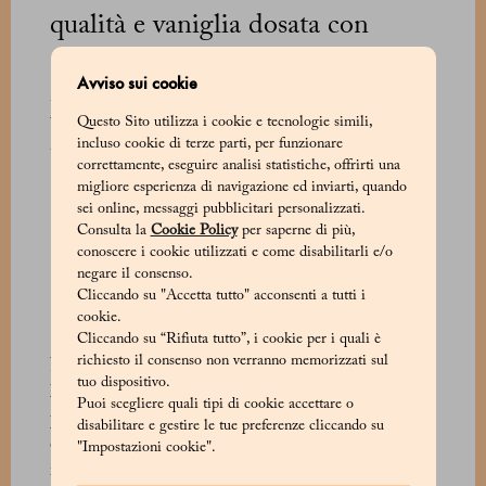
qualità e vaniglia dosata con
misura per un profumo gentile e
Avviso sui cookie
persistente, mentre l’alveolatura
Questo Sito utilizza i cookie e tecnologie simili,
regolare racconta la cura dei
incluso cookie di terze parti, per funzionare
correttamente, eseguire analisi statistiche, offrirti una
maestri pasticceri e la
migliore esperienza di navigazione ed inviarti, quando
sei online, messaggi pubblicitari personalizzati.
scioglievolezza accarezza il palato
Consulta la
Cookie Policy
per saperne di più,
conoscere i cookie utilizzati e come disabilitarli e/o
esaltata dal rituale dello zucchero
negare il consenso.
a velo.
Cliccando su "Accetta tutto" acconsenti a tutti i
cookie.
Cliccando su “Rifiuta tutto”, i cookie per i quali è
richiesto il consenso non verranno memorizzati sul
Nel laboratorio Marchesi 1824 ogni fase di
tuo dispositivo.
lavorazione del pandoro è calibrata con
Puoi scegliere quali tipi di cookie accettare o
precisione per garantire equilibrio e armonia,
disabilitare e gestire le tue preferenze cliccando su
dalla maturazione del lievito madre ai tempi di
"Impostazioni cookie".
riposo fino alla cottura, così nasce un dolce